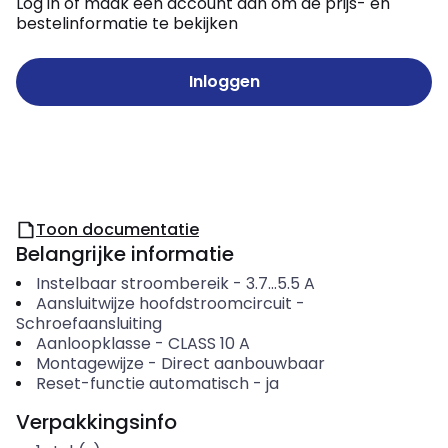
Log in of maak een account aan om de prijs- en
bestelinformatie te bekijken
Inloggen
Toon documentatie
Belangrijke informatie
Instelbaar stroombereik
-
3.7...5.5
A
Aansluitwijze hoofdstroomcircuit
-
Schroefaansluiting
Aanloopklasse
-
CLASS 10 A
Montagewijze
-
Direct aanbouwbaar
Reset-functie automatisch
-
ja
Verpakkingsinfo