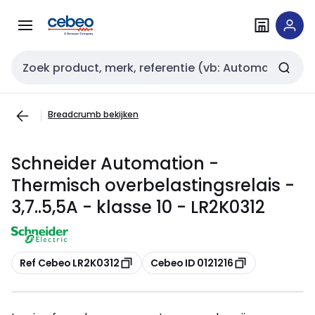
Overslaan
Overslaan
naar
naar
navigatie
inhoud
Zoekveld invoer
Breadcrumb bekijken
Schneider Automation -
Thermisch overbelastingsrelais -
3,7..5,5A - klasse 10 - LR2K0312
Kopiëren
Kopiëren
Ref Cebeo LR2K0312
Cebeo ID 0121216