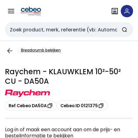
Overslaan
Overslaan
naar
naar
navigatie
inhoud
Zoekveld invoer
Breadcrumb bekijken
Raychem - KLAUWKLEM 10²-50²
CU - DA50A
Kopiëren
Kopiëren
Ref Cebeo DA50A
Cebeo ID 0121375
Log in of maak een account aan om de prijs- en
bestelinformatie te bekijken