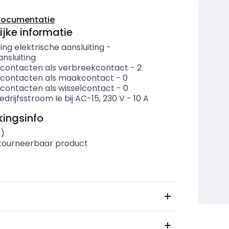
documentatie
ijke informatie
ing elektrische aansluiting
-
nsluiting
 contacten als verbreekcontact
-
2
 contacten als maakcontact
-
0
 contacten als wisselcontact
-
0
drijfsstroom Ie bij AC-15, 230 V
-
10
A
ingsinfo
s)
etourneerbaar product