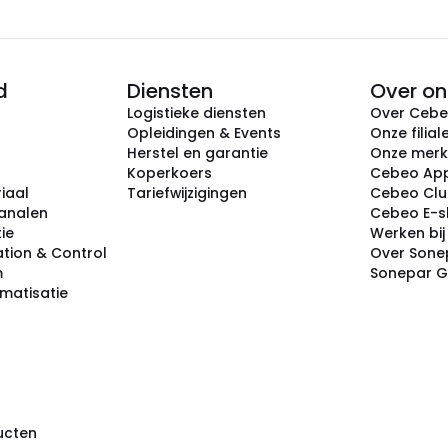
d
Diensten
Over on
Logistieke diensten
Over Ceb
Opleidingen & Events
Onze filial
Herstel en garantie
Onze mer
Koperkoers
Cebeo Ap
iaal
Tariefwijzigingen
Cebeo Cl
analen
Cebeo E-
tie
Werken bi
tion & Control
Over Sone
m
Sonepar 
omatisatie
ducten