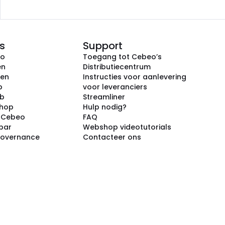
s
Support
eo
Toegang tot Cebeo’s
en
Distributiecentrum
ken
Instructies voor aanlevering
p
voor leveranciers
ub
Streamliner
shop
Hulp nodig?
j Cebeo
FAQ
par
Webshop videotutorials
Governance
Contacteer ons