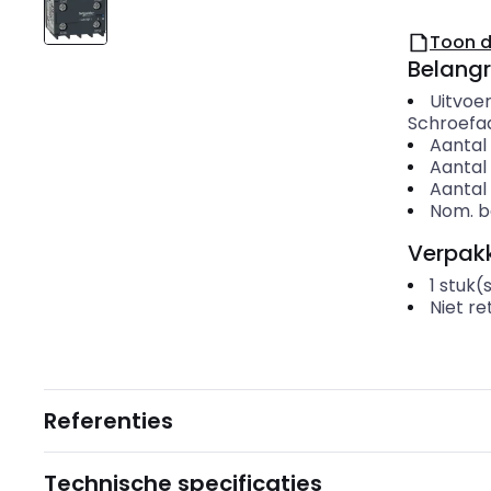
Toon 
Belangr
Uitvoer
Schroefaa
Aantal
Aantal
Aantal
Nom. be
Verpakk
1
stuk(
Niet r
Referenties
Technische specificaties