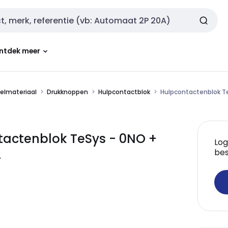
ntdek meer
kelmateriaal
Drukknoppen
Hulpcontactblok
Hulpcontactenblok T
tactenblok TeSys - 0NO +
Log
2
bes