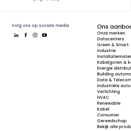
Volg ons op sociale media
Ons aanbo
Onze merken
Datacenters
Green & Smart
Industrie
Installatiemater
Kabelgoten & k
Energie distribu
Building automa
Data & Teleco
Industriële aut
Verlichting
HVAC
Renewable
Kabel
Consumer
Gereedschap
Bekijk alle pro