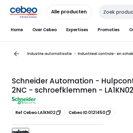
Overslaan
Overslaan
naar
naar
Alle producten
Zoekveld invoer
navigatie
inhoud
Home
Over Cebeo
Expertises
Promoties
O
Industrie automatisatie
Industrieel controle- en scha
Schneider Automation - Hulpcon
2NC - schroefklemmen - LA1KN0
Kopiëren
Kopiëren
Ref Cebeo LA1KN02
Cebeo ID 0121450