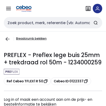
Overslaan
Overslaan
naar
naar
navigatie
inhoud
Zoekveld invoer
Breadcrumb bekijken
PREFLEX - Preflex lege buis 25mm
+ trekdraad rol 50m - 1234000259
Kopiëren
Kopiëren
Ref Cebeo TFLEX1 R 50
Cebeo ID 0122337
Log in of maak een account aan om de prijs- en
bestelinformatie te bekijken