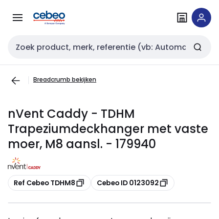
Overslaan
Overslaan
naar
naar
navigatie
inhoud
Zoekveld invoer
Breadcrumb bekijken
nVent Caddy - TDHM
Trapeziumdeckhanger met vaste
moer, M8 aansl. - 179940
Kopiëren
Kopiëren
Ref Cebeo TDHM8
Cebeo ID 0123092