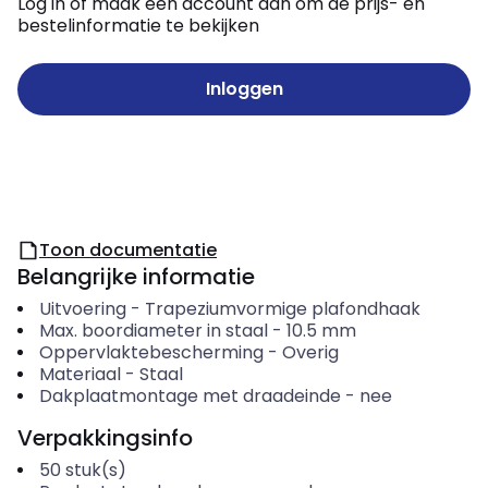
Log in of maak een account aan om de prijs- en
bestelinformatie te bekijken
Inloggen
Toon documentatie
Belangrijke informatie
Uitvoering
-
Trapeziumvormige plafondhaak
Max. boordiameter in staal
-
10.5
mm
Oppervlaktebescherming
-
Overig
Materiaal
-
Staal
Dakplaatmontage met draadeinde
-
nee
Verpakkingsinfo
50
stuk(s)