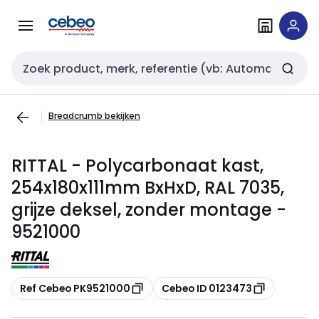
Overslaan
Overslaan
naar
naar
navigatie
inhoud
Zoekveld invoer
Breadcrumb bekijken
RITTAL - Polycarbonaat kast,
254x180x111mm BxHxD, RAL 7035,
grijze deksel, zonder montage -
9521000
Kopiëren
Kopiëren
Ref Cebeo PK9521000
Cebeo ID 0123473