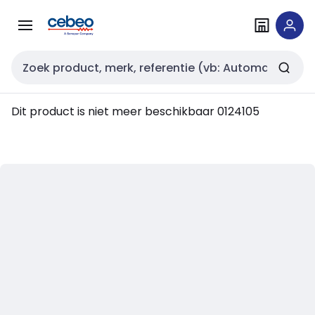
Overslaan
Overslaan
naar
naar
navigatie
inhoud
Zoekveld invoer
Dit product is niet meer beschikbaar
0124105