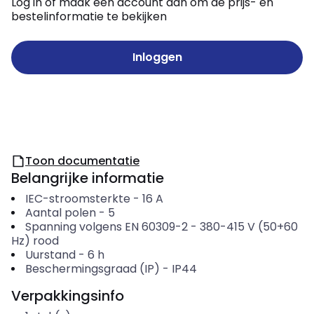
Log in of maak een account aan om de prijs- en
bestelinformatie te bekijken
Inloggen
Toon documentatie
Belangrijke informatie
IEC-stroomsterkte
-
16
A
Aantal polen
-
5
Spanning volgens EN 60309-2
-
380-415 V (50+60
Hz) rood
Uurstand
-
6
h
Beschermingsgraad (IP)
-
IP44
Verpakkingsinfo