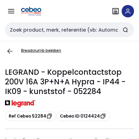
Overslaan
Overslaan
naar
naar
navigatie
inhoud
Zoekveld invoer
Breadcrumb bekijken
LEGRAND - Koppelcontactstop
200V 16A 3P+N+A Hypra - IP44 -
IK09 - kunststof - 052284
Kopiëren
Kopiëren
Ref Cebeo 52284
Cebeo ID 0124424