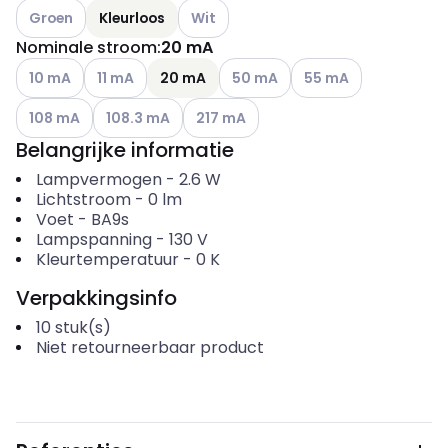
Andere varianten (Huidige combinatie niet mogelijk)
Andere varianten (Huidige combinatie 
Groen
Kleurloos
Wit
Nominale stroom
:
20 mA
Andere varianten (Huidige combinatie niet mogelijk)
Andere varianten (Huidige combinatie niet mogelijk)
Andere varianten (Huidige combin
Andere varianten (Hui
10 mA
11 mA
20 mA
50 mA
55 mA
Andere varianten (Huidige combinatie niet mogelijk)
Andere varianten (Huidige combinatie niet mogelij
Andere varianten (Huidige combinatie 
108 mA
108.3 mA
217 mA
Belangrijke informatie
Lampvermogen
-
2.6
W
Lichtstroom
-
0
lm
Voet
-
BA9s
Lampspanning
-
130
V
Kleurtemperatuur
-
0
K
Verpakkingsinfo
10
stuk(s)
Niet retourneerbaar product