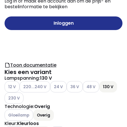
Log in of maak een account aan om de prijs- en
bestelinformatie te bekijken
Inloggen
Toon documentatie
Kies een variant
Lampspanning
:
130 V
Andere varianten (Huidige combinatie niet mogelijk)
Andere varianten (Huidige combinatie niet mogelijk)
Andere varianten (Huidige combinatie 
Andere varianten (Huidige com
Andere varianten (Hui
12 V
220...240 V
24 V
36 V
48 V
130 V
Andere varianten (Huidige combinatie niet mogelijk)
230 V
Technologie
:
Overig
Andere varianten (Huidige combinatie niet mogelijk)
Gloeilamp
Overig
Kleur
:
Kleurloos