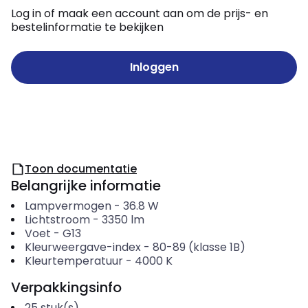
Log in of maak een account aan om de prijs- en
bestelinformatie te bekijken
Inloggen
Toon documentatie
Belangrijke informatie
Lampvermogen
-
36.8
W
Lichtstroom
-
3350
lm
Voet
-
G13
Kleurweergave-index
-
80-89 (klasse 1B)
Kleurtemperatuur
-
4000
K
Verpakkingsinfo
25
stuk(s)