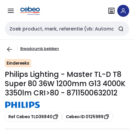
Overslaan
Overslaan
naar
naar
navigatie
inhoud
Zoekveld invoer
Breadcrumb bekijken
Eindereeks
Philips Lighting - Master TL-D T8
Super 80 36W 1200mm G13 4000K
3350lm CRI>80 - 8711500632012
Kopiëren
Kopiëren
Ref Cebeo TLD36840
Cebeo ID 0125989