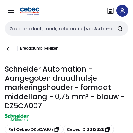
Overslaan
Overslaan
naar
naar
navigatie
inhoud
Zoekveld invoer
Breadcrumb bekijken
Schneider Automation -
Aangegoten draadhulsje
markeringshouder - formaat
middellang - 0,75 mm² - blauw -
DZ5CA007
Kopiëren
Kopiëren
Ref Cebeo DZ5CA007
Cebeo ID 0012626