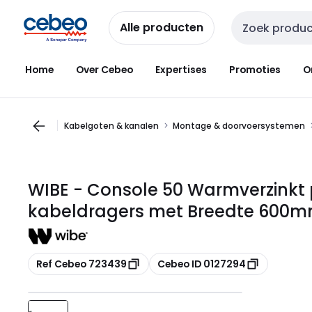
Overslaan
Overslaan
naar
naar
Alle producten
Zoekveld invoer
navigatie
inhoud
Home
Over Cebeo
Expertises
Promoties
O
Kabelgoten & kanalen
Montage & doorvoersystemen
WIBE - Console 50 Warmverzinkt 
kabeldragers met Breedte 600m
Kopiëren
Kopiëren
Ref Cebeo 723439
Cebeo ID 0127294