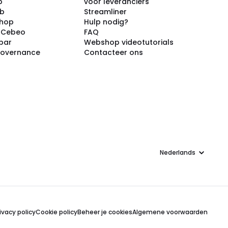
p
voor leveranciers
ub
Streamliner
shop
Hulp nodig?
j Cebeo
FAQ
par
Webshop videotutorials
Governance
Contacteer ons
Taal
ivacy policy
Cookie policy
Beheer je cookies
Algemene voorwaarden