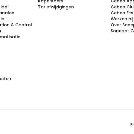
Koperkoers
Cebeo Ap
iaal
Tariefwijzigingen
Cebeo Cl
analen
Cebeo E-
tie
Werken bi
tion & Control
Over Sone
m
Sonepar 
omatisatie
ducten
Pr