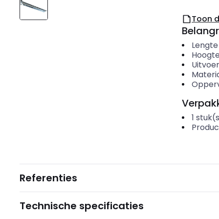
Toon 
Belangr
Lengte
Hoogt
Uitvoer
Materi
Opper
Verpakk
1
stuk(
Produc
Referenties
Technische specificaties