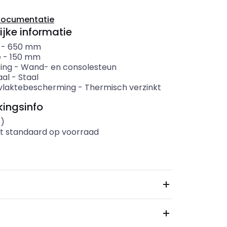
documentatie
ijke informatie
-
650
mm
e
-
150
mm
ing
-
Wand- en consolesteun
aal
-
Staal
vlaktebescherming
-
Thermisch verzinkt
ingsinfo
s)
t standaard op voorraad