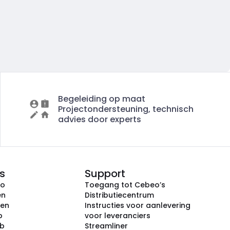
Begeleiding op maat
Projectondersteuning, technisch
advies door experts
s
Support
eo
Toegang tot Cebeo’s
en
Distributiecentrum
ken
Instructies voor aanlevering
p
voor leveranciers
ub
Streamliner