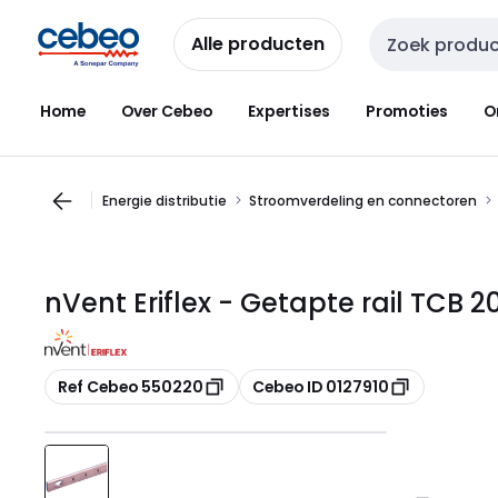
Overslaan
Overslaan
naar
naar
Alle producten
Zoekveld invoer
navigatie
inhoud
Home
Over Cebeo
Expertises
Promoties
O
Energie distributie
Stroomverdeling en connectoren
nVent Eriflex - Getapte rail TCB
Kopiëren
Kopiëren
Ref Cebeo 550220
Cebeo ID 0127910