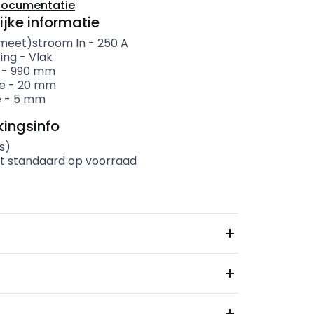
documentatie
ijke informatie
meet)stroom In
-
250
A
ing
-
Vlak
-
990
mm
e
-
20
mm
e
-
5
mm
ingsinfo
s)
t standaard op voorraad