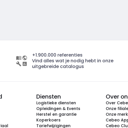
+1.900.000 referenties
Vind alles wat je nodig hebt in onze
uitgebreide catalogus
d
Diensten
Over on
Logistieke diensten
Over Ceb
Opleidingen & Events
Onze filial
Herstel en garantie
Onze mer
Koperkoers
Cebeo Ap
iaal
Tariefwijzigingen
Cebeo Cl