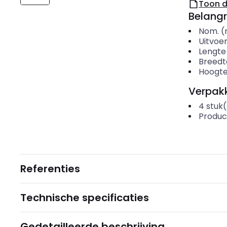
Toon 
Belangr
Nom. (
Uitvoer
Lengte
Breedt
Hoogt
Verpakk
4
stuk(
Produc
Referenties
Technische specificaties
Gedetailleerde beschrijving