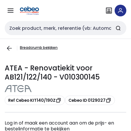
Overslaan
Overslaan
naar
naar
navigatie
inhoud
Zoekveld invoer
Breadcrumb bekijken
ATEA - Renovatiekit voor
AB121/122/140 - V010300145
Kopiëren
Kopiëren
Ref Cebeo KIT140/190Z
Cebeo ID 0129027
Log in of maak een account aan om de prijs- en
bestelinformatie te bekijken