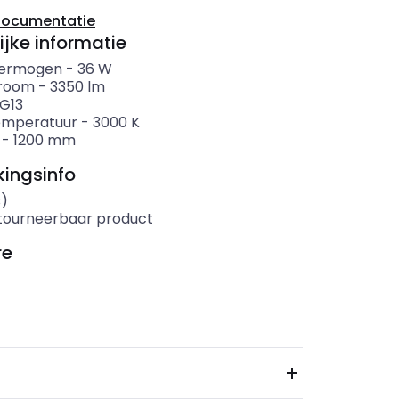
documentatie
ijke informatie
ermogen
-
36
W
troom
-
3350
lm
G13
emperatuur
-
3000
K
-
1200
mm
ingsinfo
s)
etourneerbaar product
re