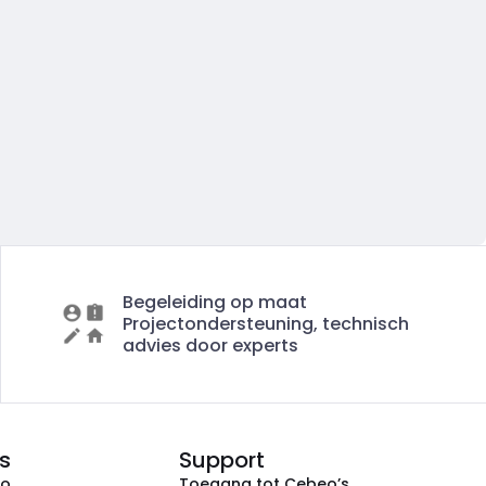
Begeleiding op maat
Projectondersteuning, technisch
advies door experts
s
Support
eo
Toegang tot Cebeo’s