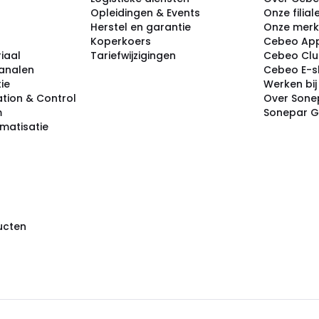
Opleidingen & Events
Onze filial
Herstel en garantie
Onze mer
Koperkoers
Cebeo Ap
iaal
Tariefwijzigingen
Cebeo Cl
analen
Cebeo E-
tie
Werken bi
tion & Control
Over Sone
m
Sonepar 
omatisatie
ducten