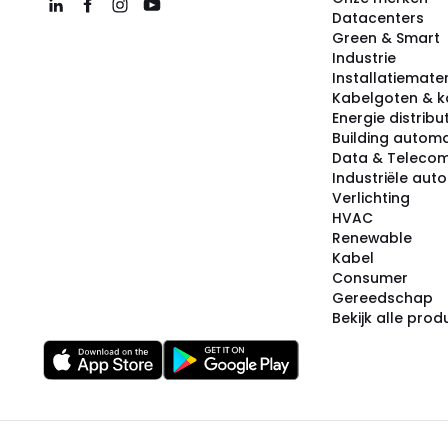
Datacenters
Green & Smart
Industrie
Installatiemater
Kabelgoten & k
Energie distribu
Building automa
Data & Teleco
Industriële aut
Verlichting
HVAC
Renewable
Kabel
Consumer
Gereedschap
Bekijk alle pro