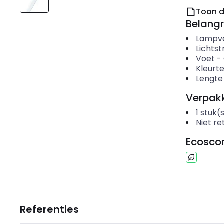
Toon 
Belangr
Lampv
Lichts
Voet
-
Kleurt
Lengte
Verpakk
1
stuk(
Niet r
Ecosco
Referenties