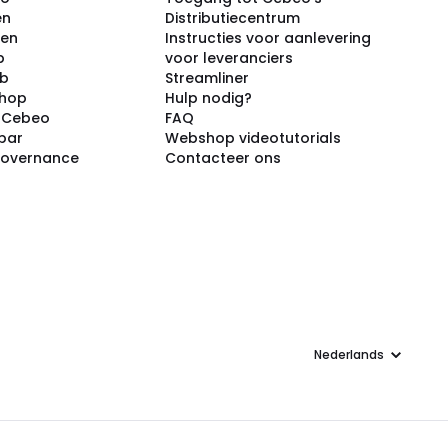
en
Distributiecentrum
ken
Instructies voor aanlevering
p
voor leveranciers
ub
Streamliner
shop
Hulp nodig?
j Cebeo
FAQ
par
Webshop videotutorials
Governance
Contacteer ons
Taal