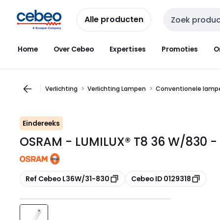
Overslaan
Overslaan
naar
naar
Alle producten
Zoekveld invoer
navigatie
inhoud
Home
Over Cebeo
Expertises
Promoties
O
Verlichting
Verlichting Lampen
Conventionele lampe
Eindereeks
OSRAM - LUMILUX® T8 36 W/830 -
Kopiëren
Kopiëren
Ref Cebeo L36W/31-830
Cebeo ID 0129318