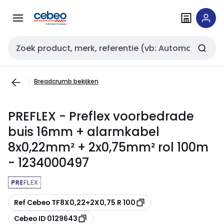
Overslaan
Overslaan
naar
naar
navigatie
inhoud
Zoekveld invoer
Breadcrumb bekijken
PREFLEX - Preflex voorbedrade
buis 16mm + alarmkabel
8x0,22mm² + 2x0,75mm² rol 100m
- 1234000497
Kopiëren
Ref Cebeo TF8X0,22+2X0,75 R 100
Kopiëren
Cebeo ID 0129643