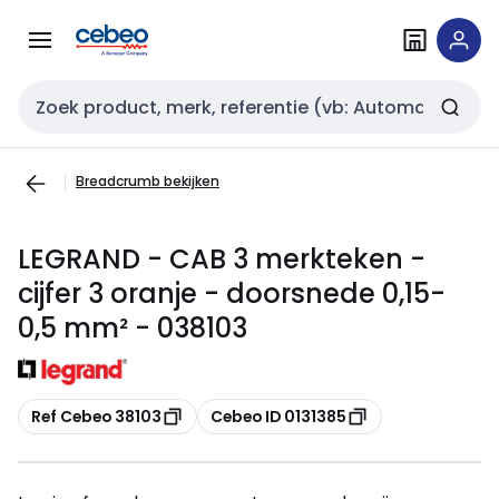
Overslaan
Overslaan
naar
naar
navigatie
inhoud
Zoekveld invoer
Breadcrumb bekijken
LEGRAND - CAB 3 merkteken -
cijfer 3 oranje - doorsnede 0,15-
0,5 mm² - 038103
Kopiëren
Kopiëren
Ref Cebeo 38103
Cebeo ID 0131385