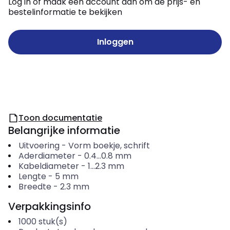
Log in of maak een account aan om de prijs- en
bestelinformatie te bekijken
Inloggen
Toon documentatie
Belangrijke informatie
Uitvoering
-
Vorm boekje, schrift
Aderdiameter
-
0.4...0.8
mm
Kabeldiameter
-
1...2.3
mm
Lengte
-
5
mm
Breedte
-
2.3
mm
Verpakkingsinfo
1000
stuk(s)