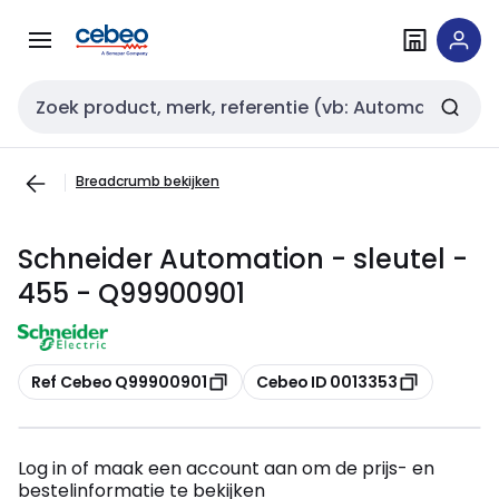
Overslaan
Overslaan
naar
naar
navigatie
inhoud
Zoekveld invoer
Breadcrumb bekijken
Schneider Automation - sleutel -
455 - Q99900901
Kopiëren
Kopiëren
Ref Cebeo Q99900901
Cebeo ID 0013353
Log in of maak een account aan om de prijs- en
bestelinformatie te bekijken