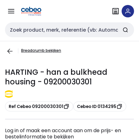
Overslaan
Overslaan
naar
naar
navigatie
inhoud
Zoekveld invoer
Breadcrumb bekijken
HARTING - han a bulkhead
housing - 09200030301
Kopiëren
Kopiëren
Ref Cebeo 09200030301
Cebeo ID 0134295
Log in of maak een account aan om de prijs- en
bestelinformatie te bekijken