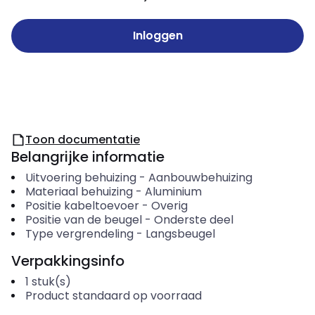
Inloggen
Toon documentatie
Belangrijke informatie
Uitvoering behuizing
-
Aanbouwbehuizing
Materiaal behuizing
-
Aluminium
Positie kabeltoevoer
-
Overig
Positie van de beugel
-
Onderste deel
Type vergrendeling
-
Langsbeugel
Verpakkingsinfo
1
stuk(s)
Product standaard op voorraad