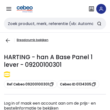
Overslaan
Overslaan
naar
naar
navigatie
inhoud
Zoekveld invoer
Breadcrumb bekijken
HARTING - han A Base Panel 1
lever - 09200100301
Kopiëren
Kopiëren
Ref Cebeo 09200100301
Cebeo ID 0134305
Log in of maak een account aan om de prijs- en
bestelinformatie te bekijken