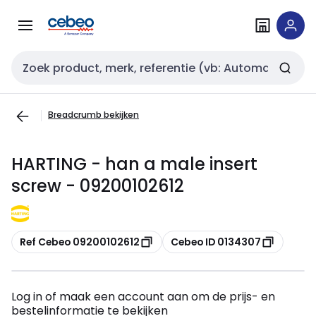
Overslaan
Overslaan
naar
naar
navigatie
inhoud
Zoekveld invoer
Breadcrumb bekijken
HARTING - han a male insert
screw - 09200102612
Kopiëren
Kopiëren
Ref Cebeo 09200102612
Cebeo ID 0134307
Log in of maak een account aan om de prijs- en
bestelinformatie te bekijken