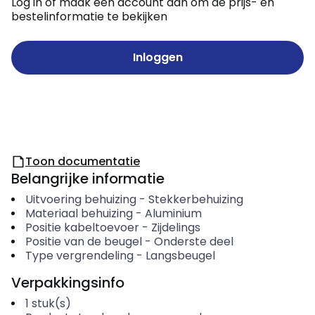
Log in of maak een account aan om de prijs- en
bestelinformatie te bekijken
Inloggen
Toon documentatie
Belangrijke informatie
Uitvoering behuizing
-
Stekkerbehuizing
Materiaal behuizing
-
Aluminium
Positie kabeltoevoer
-
Zijdelings
Positie van de beugel
-
Onderste deel
Type vergrendeling
-
Langsbeugel
Verpakkingsinfo
1
stuk(s)