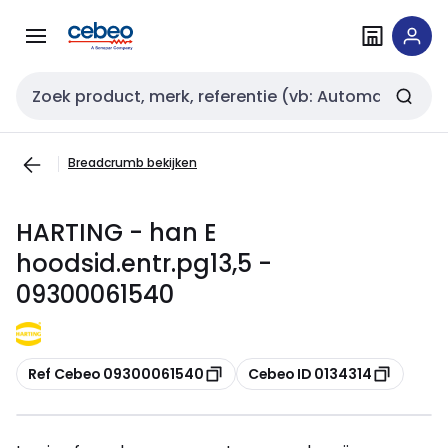
Overslaan
Overslaan
naar
naar
navigatie
inhoud
Zoekveld invoer
Breadcrumb bekijken
HARTING - han E
hoodsid.entr.pg13,5 -
09300061540
Kopiëren
Kopiëren
Ref Cebeo 09300061540
Cebeo ID 0134314