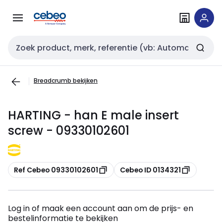
Overslaan
Overslaan
naar
naar
navigatie
inhoud
Zoekveld invoer
Breadcrumb bekijken
HARTING - han E male insert
screw - 09330102601
Kopiëren
Kopiëren
Ref Cebeo 09330102601
Cebeo ID 0134321
Log in of maak een account aan om de prijs- en
bestelinformatie te bekijken