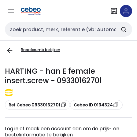
Overslaan
Overslaan
naar
naar
navigatie
inhoud
Zoekveld invoer
Breadcrumb bekijken
HARTING - han E female
insert.screw - 09330162701
Kopiëren
Kopiëren
Ref Cebeo 09330162701
Cebeo ID 0134324
Log in of maak een account aan om de prijs- en
bestelinformatie te bekijken