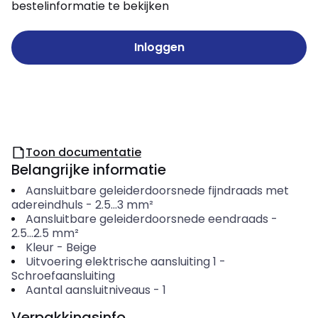
bestelinformatie te bekijken
Inloggen
Toon documentatie
Belangrijke informatie
Aansluitbare geleiderdoorsnede fijndraads met
adereindhuls
-
2.5...3
mm²
Aansluitbare geleiderdoorsnede eendraads
-
2.5...2.5
mm²
Kleur
-
Beige
Uitvoering elektrische aansluiting 1
-
Schroefaansluiting
Aantal aansluitniveaus
-
1
Verpakkingsinfo