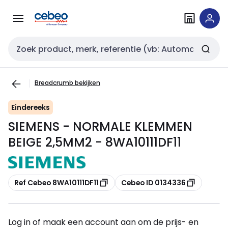
Overslaan
Overslaan
naar
naar
navigatie
inhoud
Zoekveld invoer
Breadcrumb bekijken
Eindereeks
SIEMENS - NORMALE KLEMMEN
BEIGE 2,5MM2 - 8WA10111DF11
Kopiëren
Kopiëren
Ref Cebeo 8WA10111DF11
Cebeo ID 0134336
Log in of maak een account aan om de prijs- en