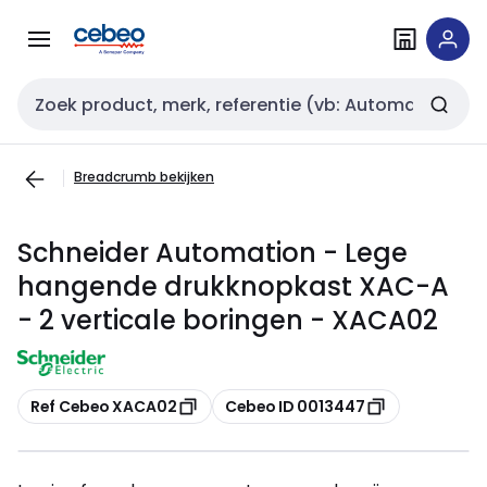
Overslaan
Overslaan
naar
naar
navigatie
inhoud
Zoekveld invoer
Breadcrumb bekijken
Schneider Automation - Lege
hangende drukknopkast XAC-A
- 2 verticale boringen - XACA02
Kopiëren
Kopiëren
Ref Cebeo XACA02
Cebeo ID 0013447