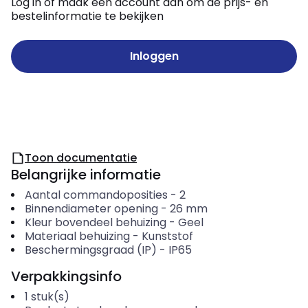
Log in of maak een account aan om de prijs- en
bestelinformatie te bekijken
Inloggen
Toon documentatie
Belangrijke informatie
Aantal commandoposities
-
2
Binnendiameter opening
-
26
mm
Kleur bovendeel behuizing
-
Geel
Materiaal behuizing
-
Kunststof
Beschermingsgraad (IP)
-
IP65
Verpakkingsinfo
1
stuk(s)