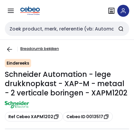
Overslaan
Overslaan
naar
naar
navigatie
inhoud
Zoekveld invoer
Breadcrumb bekijken
Eindereeks
Schneider Automation - lege
drukknopkast - XAP-M - metaal
- 2 verticale boringen - XAPM1202
Kopiëren
Kopiëren
Ref Cebeo XAPM1202
Cebeo ID 0013517