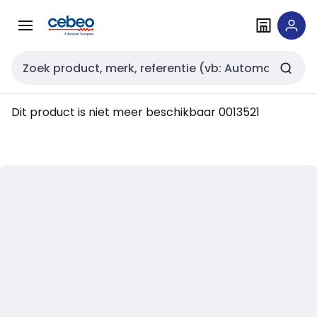
Overslaan
Overslaan
naar
naar
navigatie
inhoud
Zoekveld invoer
Dit product is niet meer beschikbaar
0013521