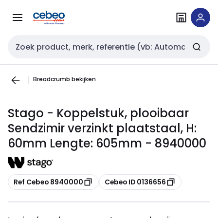
Overslaan
Overslaan
naar
naar
navigatie
inhoud
Zoekveld invoer
Breadcrumb bekijken
Stago - Koppelstuk, plooibaar
Sendzimir verzinkt plaatstaal, H:
60mm Lengte: 605mm - 8940000
Kopiëren
Kopiëren
Ref Cebeo 8940000
Cebeo ID 0136656