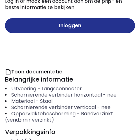
Log in of maak een account aan om de prijs- en
bestelinformatie te bekijken
Inloggen
Toon documentatie
Belangrijke informatie
Uitvoering
-
Langsconnector
Scharnierende verbinder horizontaal
-
nee
Materiaal
-
Staal
Scharnierende verbinder verticaal
-
nee
Oppervlaktebescherming
-
Bandverzinkt
(sendzimir verzinkt)
Verpakkingsinfo