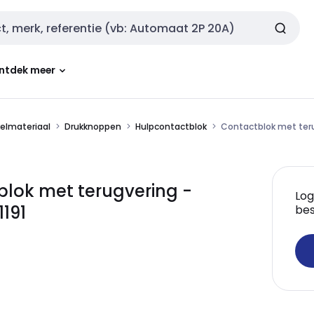
ntdek meer
kelmateriaal
Drukknoppen
Hulpcontactblok
Contactblok met ter
lok met terugvering -
Log
191
bes