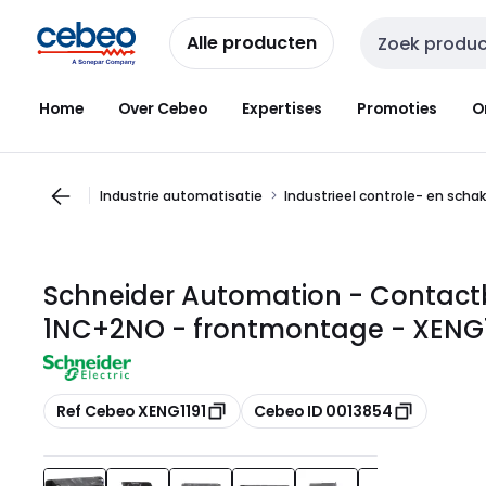
Overslaan
Overslaan
naar
naar
Alle producten
Zoekveld invoer
navigatie
inhoud
Home
Over Cebeo
Expertises
Promoties
O
Industrie automatisatie
Industrieel controle- en scha
Schneider Automation - Contactb
1NC+2NO - frontmontage - XENG1
Kopiëren
Kopiëren
Ref Cebeo XENG1191
Cebeo ID 0013854