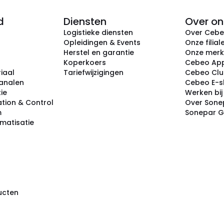
d
Diensten
Over on
Logistieke diensten
Over Ceb
Opleidingen & Events
Onze filial
Herstel en garantie
Onze mer
Koperkoers
Cebeo Ap
iaal
Tariefwijzigingen
Cebeo Cl
analen
Cebeo E-
tie
Werken bi
tion & Control
Over Sone
m
Sonepar 
omatisatie
ducten