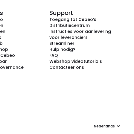
s
Support
eo
Toegang tot Cebeo’s
en
Distributiecentrum
ken
Instructies voor aanlevering
p
voor leveranciers
ub
Streamliner
shop
Hulp nodig?
j Cebeo
FAQ
par
Webshop videotutorials
Governance
Contacteer ons
Taal