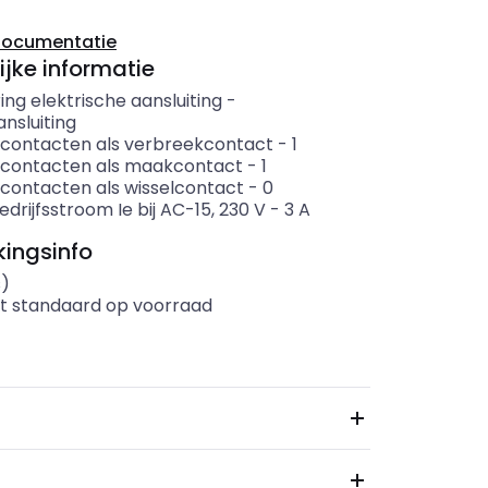
documentatie
ijke informatie
ing elektrische aansluiting
-
nsluiting
 contacten als verbreekcontact
-
1
 contacten als maakcontact
-
1
 contacten als wisselcontact
-
0
drijfsstroom Ie bij AC-15, 230 V
-
3
A
ingsinfo
s)
t standaard op voorraad