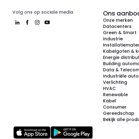
Volg ons op sociale media
Ons aanbo
Onze merken
Datacenters
Green & Smart
Industrie
Installatiemater
Kabelgoten & k
Energie distribu
Building automa
Data & Teleco
Industriële aut
Verlichting
HVAC
Renewable
Kabel
Consumer
Gereedschap
Bekijk alle pro