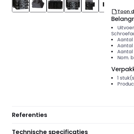
Toon 
Belangr
Uitvoer
Schroefaa
Aantal
Aantal
Aantal
Nom. be
Verpakk
1
stuk(
Produc
Referenties
Technische specificaties