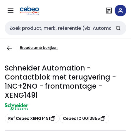
Overslaan
Overslaan
naar
naar
navigatie
inhoud
Zoekveld invoer
Breadcrumb bekijken
Schneider Automation -
Contactblok met terugvering -
1NC+2NO - frontmontage -
XENG1491
Kopiëren
Kopiëren
Ref Cebeo XENG1491
Cebeo ID 0013855