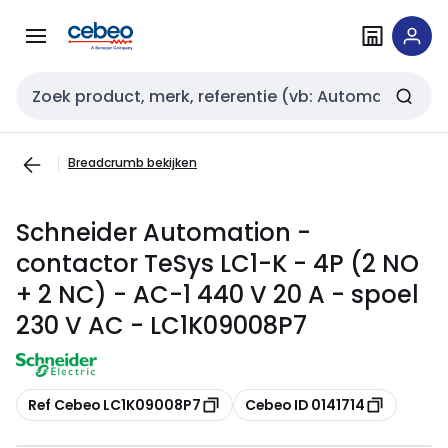
Overslaan
Overslaan
naar
naar
navigatie
inhoud
Zoekveld invoer
Breadcrumb bekijken
Schneider Automation -
contactor TeSys LC1-K - 4P (2 NO
+ 2 NC) - AC-1 440 V 20 A - spoel
230 V AC - LC1K09008P7
Kopiëren
Kopiëren
Ref Cebeo LC1K09008P7
Cebeo ID 0141714