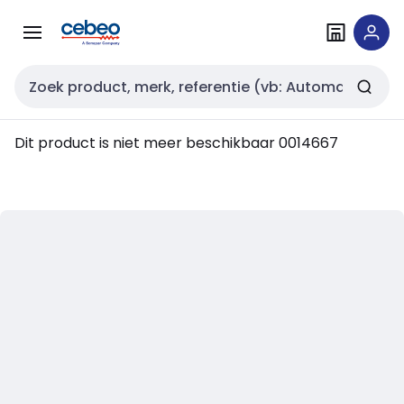
Overslaan
Overslaan
naar
naar
navigatie
inhoud
Zoekveld invoer
Dit product is niet meer beschikbaar
0014667