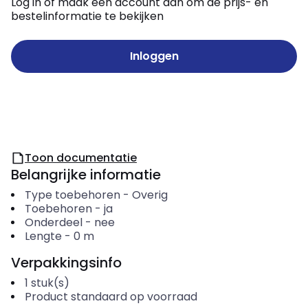
Log in of maak een account aan om de prijs- en
bestelinformatie te bekijken
Inloggen
Toon documentatie
Belangrijke informatie
Type toebehoren
-
Overig
Toebehoren
-
ja
Onderdeel
-
nee
Lengte
-
0
m
Verpakkingsinfo
1
stuk(s)
Product standaard op voorraad