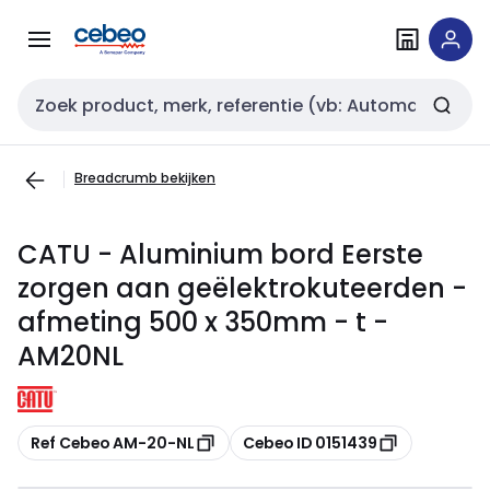
Overslaan
Overslaan
naar
naar
navigatie
inhoud
Zoekveld invoer
Breadcrumb bekijken
CATU - Aluminium bord Eerste
zorgen aan geëlektrokuteerden -
afmeting 500 x 350mm - t -
AM20NL
Kopiëren
Kopiëren
Ref Cebeo AM-20-NL
Cebeo ID 0151439