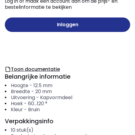
Log in of maak een account aan om de prijs- en
bestelinformatie te bekijken
Inloggen
Toon documentatie
Belangrijke informatie
Hoogte
-
12.5
mm
Breedte
-
20
mm
Uitvoering
-
Kapvormdeel
Hoek
-
60...120
°
Kleur
-
Bruin
Verpakkingsinfo
10
stuk(s)