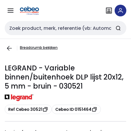
Overslaan
Overslaan
naar
naar
navigatie
inhoud
Zoekveld invoer
Breadcrumb bekijken
LEGRAND - Variable
binnen/buitenhoek DLP lijst 20x12,
5 mm - bruin - 030521
Kopiëren
Kopiëren
Ref Cebeo 30521
Cebeo ID 0151464