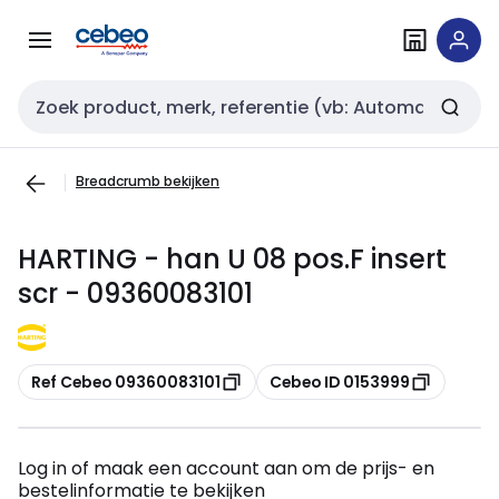
Overslaan
Overslaan
naar
naar
navigatie
inhoud
Zoekveld invoer
Breadcrumb bekijken
HARTING - han U 08 pos.F insert
scr - 09360083101
Kopiëren
Kopiëren
Ref Cebeo 09360083101
Cebeo ID 0153999
Log in of maak een account aan om de prijs- en
bestelinformatie te bekijken