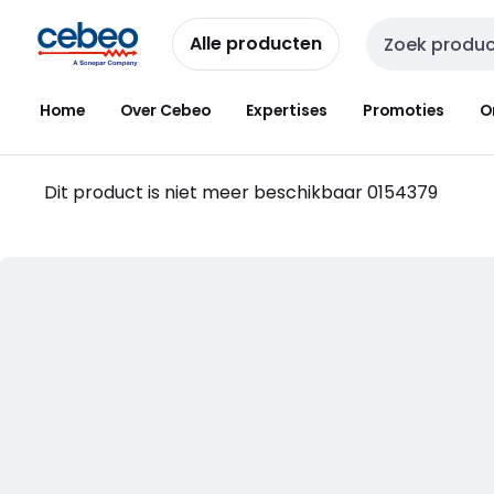
Overslaan
Overslaan
naar
naar
Alle producten
Zoekveld invoer
navigatie
inhoud
Home
Over Cebeo
Expertises
Promoties
O
Dit product is niet meer beschikbaar
0154379