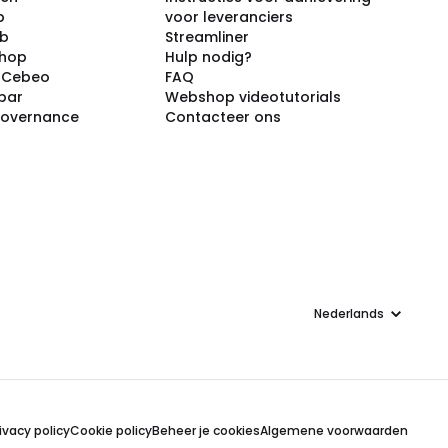
p
voor leveranciers
ub
Streamliner
shop
Hulp nodig?
j Cebeo
FAQ
par
Webshop videotutorials
Governance
Contacteer ons
Taal
ivacy policy
Cookie policy
Beheer je cookies
Algemene voorwaarden