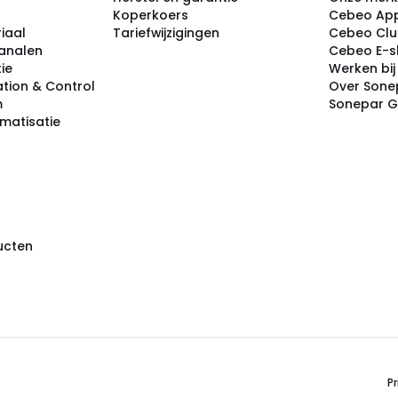
Koperkoers
Cebeo Ap
iaal
Tariefwijzigingen
Cebeo Cl
analen
Cebeo E-
tie
Werken bi
tion & Control
Over Sone
m
Sonepar 
omatisatie
ducten
Pr