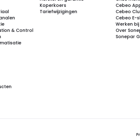
Koperkoers
Cebeo Ap
iaal
Tariefwijzigingen
Cebeo Cl
analen
Cebeo E-
tie
Werken bi
tion & Control
Over Sone
m
Sonepar 
omatisatie
ducten
Pr