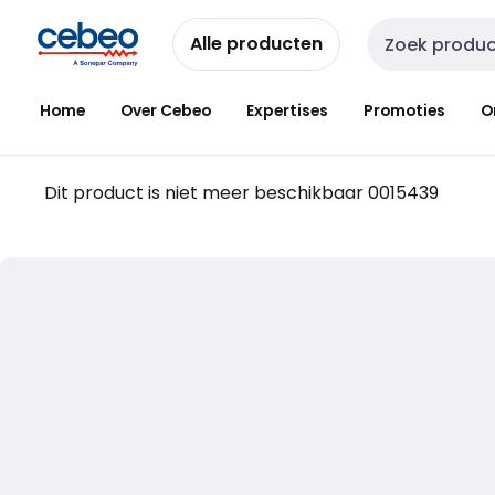
Overslaan
Overslaan
naar
naar
Alle producten
Zoekveld invoer
navigatie
inhoud
Home
Over Cebeo
Expertises
Promoties
O
Dit product is niet meer beschikbaar
0015439