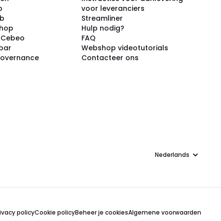
p
voor leveranciers
ub
Streamliner
shop
Hulp nodig?
j Cebeo
FAQ
par
Webshop videotutorials
Governance
Contacteer ons
Taal
ivacy policy
Cookie policy
Beheer je cookies
Algemene voorwaarden