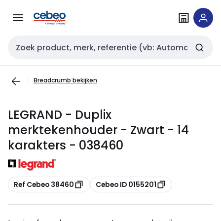
Overslaan
Overslaan
naar
naar
navigatie
inhoud
Zoekveld invoer
Breadcrumb bekijken
LEGRAND - Duplix
merktekenhouder - Zwart - 14
karakters - 038460
Kopiëren
Kopiëren
Ref Cebeo 38460
Cebeo ID 0155201