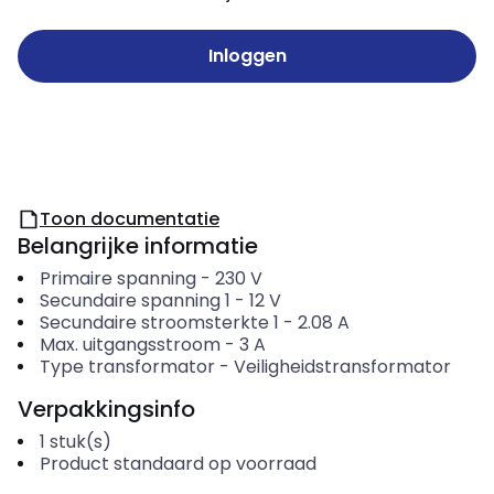
Inloggen
Toon documentatie
Belangrijke informatie
Primaire spanning
-
230
V
Secundaire spanning 1
-
12
V
Secundaire stroomsterkte 1
-
2.08
A
Max. uitgangsstroom
-
3
A
Type transformator
-
Veiligheidstransformator
Verpakkingsinfo
1
stuk(s)
Product standaard op voorraad