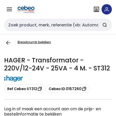
Overslaan
Overslaan
naar
naar
navigatie
inhoud
Zoekveld invoer
Breadcrumb bekijken
HAGER - Transformator -
220V/12-24V - 25VA - 4 M. - ST312
Kopiëren
Kopiëren
Ref Cebeo ST312
Cebeo ID 0157260
Log in of maak een account aan om de prijs- en
bestelinformatie te bekijken