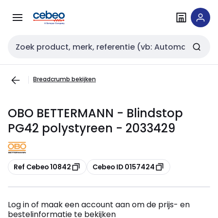
Overslaan
Overslaan
naar
naar
navigatie
inhoud
Zoekveld invoer
Breadcrumb bekijken
OBO BETTERMANN - Blindstop
PG42 polystyreen - 2033429
Kopiëren
Kopiëren
Ref Cebeo 10842
Cebeo ID 0157424
Log in of maak een account aan om de prijs- en
bestelinformatie te bekijken