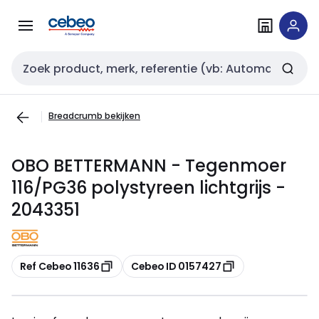
Overslaan
Overslaan
naar
naar
navigatie
inhoud
Zoekveld invoer
Breadcrumb bekijken
OBO BETTERMANN - Tegenmoer
116/PG36 polystyreen lichtgrijs -
2043351
Kopiëren
Kopiëren
Ref Cebeo 11636
Cebeo ID 0157427