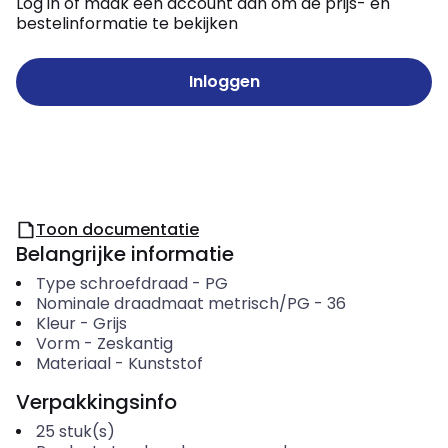
Log in of maak een account aan om de prijs- en
bestelinformatie te bekijken
Inloggen
Toon documentatie
Belangrijke informatie
Type schroefdraad
-
PG
Nominale draadmaat metrisch/PG
-
36
Kleur
-
Grijs
Vorm
-
Zeskantig
Materiaal
-
Kunststof
Verpakkingsinfo
25
stuk(s)