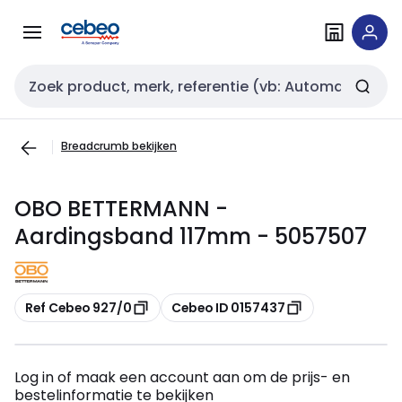
Overslaan
Overslaan
naar
naar
navigatie
inhoud
Zoekveld invoer
Breadcrumb bekijken
OBO BETTERMANN -
Aardingsband 117mm - 5057507
Kopiëren
Kopiëren
Ref Cebeo 927/0
Cebeo ID 0157437
Log in of maak een account aan om de prijs- en
bestelinformatie te bekijken