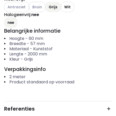
Andere varianten (Huidige combinatie niet mogelijk)
Andere varianten (Huidige combinatie niet mogel
Antraciet
Bruin
Grijs
Wit
Halogeenvrij
:
nee
nee
Belangrijke informatie
Hoogte
-
60
mm
Breedte
-
57
mm
Materiaal
-
Kunststof
Lengte
-
2000
mm
Kleur
-
Grijs
Verpakkingsinfo
2
meter
Product standaard op voorraad
Referenties