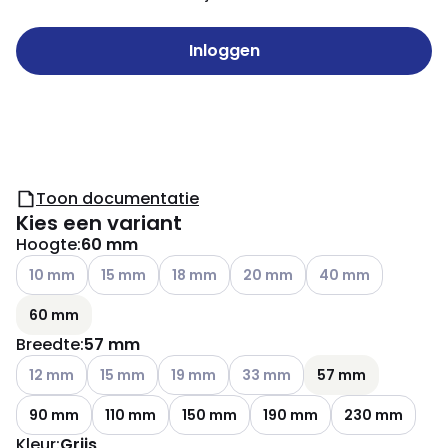
Inloggen
Toon documentatie
Kies een variant
Hoogte
:
60 mm
Andere varianten (Huidige combinatie niet mogelijk)
Andere varianten (Huidige combinatie niet mogelijk
Andere varianten (Huidige combinatie nie
Andere varianten (Huidige comb
Andere varianten (H
10 mm
15 mm
18 mm
20 mm
40 mm
60 mm
Breedte
:
57 mm
Andere varianten (Huidige combinatie niet mogelijk)
Andere varianten (Huidige combinatie niet mogelijk
Andere varianten (Huidige combinatie nie
Andere varianten (Huidige comb
12 mm
15 mm
19 mm
33 mm
57 mm
90 mm
110 mm
150 mm
190 mm
230 mm
Kleur
:
Grijs