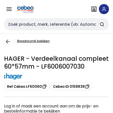
Overslaan
Overslaan
naar
naar
navigatie
inhoud
Zoekveld invoer
Breadcrumb bekijken
HAGER - Verdeelkanaal compleet
60*57mm - LF6006007030
Kopiëren
Kopiëren
Ref Cebeo LF60060
Cebeo ID 0158838
Log in of maak een account aan om de prijs- en
bestelinformatie te bekijken