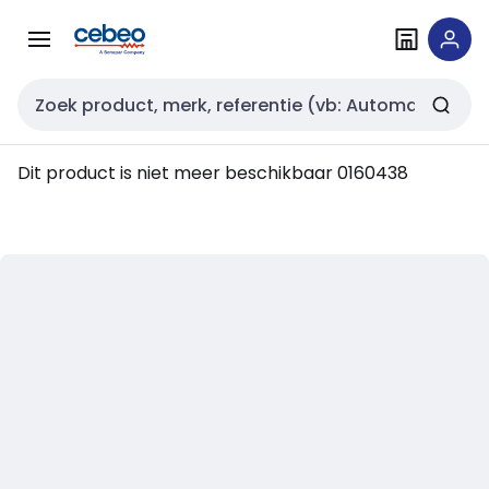
Overslaan
Overslaan
naar
naar
navigatie
inhoud
Zoekveld invoer
Dit product is niet meer beschikbaar
0160438