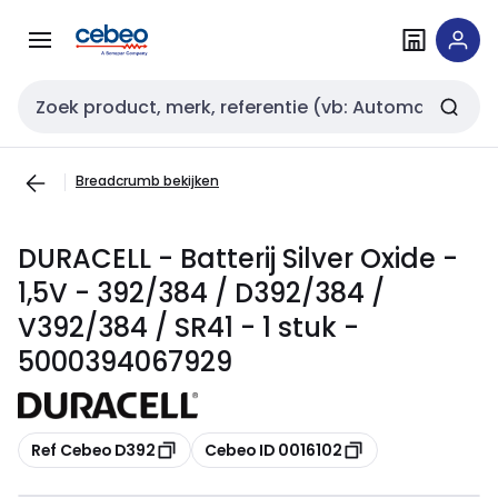
Overslaan
Overslaan
naar
naar
navigatie
inhoud
Zoekveld invoer
Breadcrumb bekijken
DURACELL - Batterij Silver Oxide -
1,5V - 392/384 / D392/384 /
V392/384 / SR41 - 1 stuk -
5000394067929
Kopiëren
Kopiëren
Ref Cebeo D392
Cebeo ID 0016102