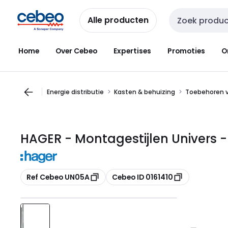
Overslaan
Overslaan
naar
naar
Alle producten
Zoekveld invoer
navigatie
inhoud
Home
Over Cebeo
Expertises
Promoties
O
Energie distributie
Kasten & behuizing
Toebehoren v
HAGER - Montagestijlen Univers
Kopiëren
Kopiëren
Ref Cebeo UN05A
Cebeo ID 0161410