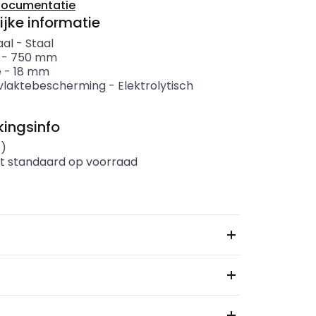
documentatie
ijke informatie
aal
-
Staal
-
750
mm
e
-
18
mm
vlaktebescherming
-
Elektrolytisch
ingsinfo
s)
t standaard op voorraad