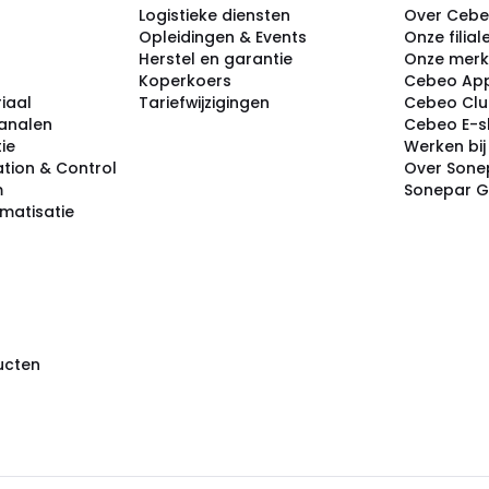
Logistieke diensten
Over Ceb
Opleidingen & Events
Onze filial
Herstel en garantie
Onze mer
Koperkoers
Cebeo Ap
iaal
Tariefwijzigingen
Cebeo Cl
analen
Cebeo E-
tie
Werken bi
tion & Control
Over Sone
m
Sonepar 
omatisatie
ducten