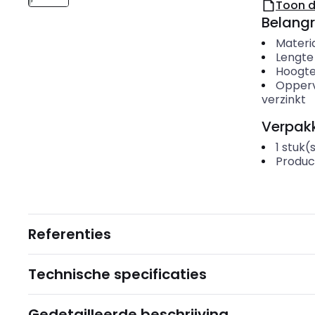
Toon 
Belangr
Materi
Lengte
Hoogt
Opper
verzinkt
Verpakk
1
stuk(
Produc
Referenties
Technische specificaties
Gedetailleerde beschrijving