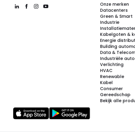
Onze merken
Datacenters
Green & Smart
Industrie
Installatiemater
Kabelgoten & k
Energie distribu
Building automa
Data & Teleco
Industriële aut
Verlichting
HVAC
Renewable
Kabel
Consumer
Gereedschap
Bekijk alle pro