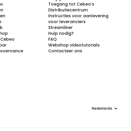
eo
Toegang tot Cebeo’s
en
Distributiecentrum
ken
Instructies voor aanlevering
p
voor leveranciers
ub
Streamliner
shop
Hulp nodig?
j Cebeo
FAQ
par
Webshop videotutorials
Governance
Contacteer ons
Taal