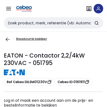
Overslaan
Overslaan
naar
naar
navigatie
inhoud
Zoekveld invoer
Breadcrumb bekijken
EATON - Contactor 2,2/4kW
230VAC - 051795
Kopiëren
Kopiëren
Ref Cebeo DILEM01230V
Cebeo ID 0161911
Log in of maak een account aan om de prijs- en
bestelinformatie te bekijken