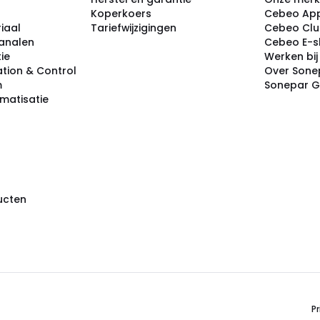
Koperkoers
Cebeo Ap
iaal
Tariefwijzigingen
Cebeo Cl
analen
Cebeo E-
tie
Werken bi
tion & Control
Over Sone
m
Sonepar 
omatisatie
ducten
Pr