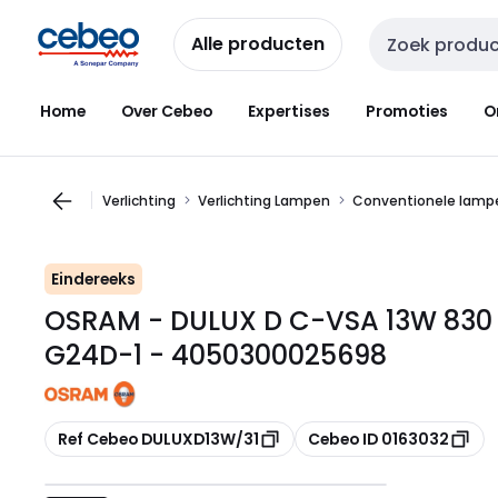
Overslaan
Overslaan
naar
naar
Alle producten
Zoekveld invoer
navigatie
inhoud
Home
Over Cebeo
Expertises
Promoties
O
Verlichting
Verlichting Lampen
Conventionele lampe
Eindereeks
OSRAM - DULUX D C-VSA 13W 830
G24D-1 - 4050300025698
Kopiëren
Kopiëren
Ref Cebeo DULUXD13W/31
Cebeo ID 0163032