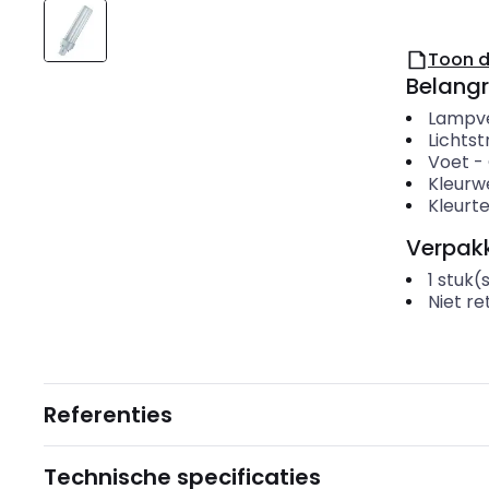
Toon 
Belangr
Lampv
Lichts
Voet
-
Kleurw
Kleurt
Verpakk
1
stuk(
Niet r
Referenties
Technische specificaties