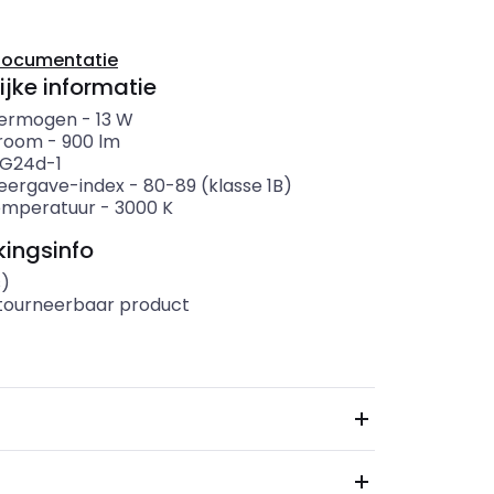
documentatie
ijke informatie
ermogen
-
13
W
troom
-
900
lm
G24d-1
eergave-index
-
80-89 (klasse 1B)
emperatuur
-
3000
K
ingsinfo
s)
etourneerbaar product