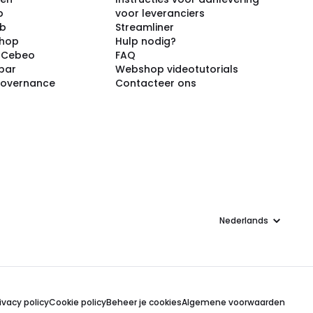
p
voor leveranciers
ub
Streamliner
shop
Hulp nodig?
j Cebeo
FAQ
par
Webshop videotutorials
Governance
Contacteer ons
Taal
ivacy policy
Cookie policy
Beheer je cookies
Algemene voorwaarden